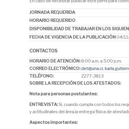
En caso de necesitar publicar este perfil para cont
JORNADA REQUERIDA
HORARIO REQUERIDO
DISPONIBILIDAD DE TRABAJAR EN LOS SIGUI
FECHA DE VIGENCIA DE LA PUBLICACIÓN
04/11
CONTACTOS
HORARIO DE ATENCIÓN:
8:00 a.m. a 5:00 p.m.
CORREO ELECTRÓNICO:
det@una.cr
,
karla.gutier
TELÉFONO:
2277-3813
SOBRE LA RECEPCIÓN DE LOS ATESTADOS:
Nota para personas postulantes:
ENTREVISTA:
Si, cuando cumpla con todos los req
y actitudinales del área,la entrega física de atesta
Aspectos importantes: