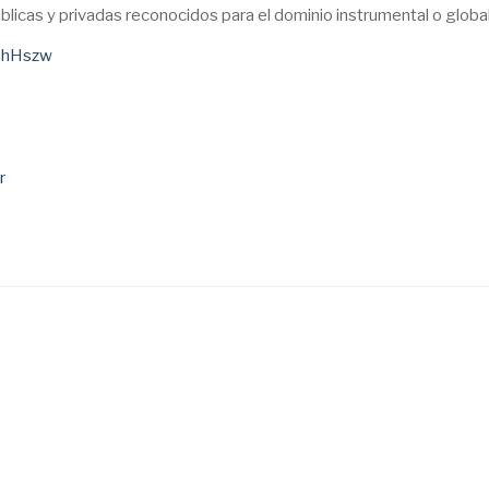
úblicas y privadas reconocidos para el dominio instrumental o global
JbhHszw
r