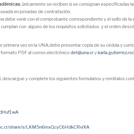
cadémicas
, únicamente se reciben si se consignan especificadas la
osada en jornadas de contratación.
sma debe venir con el comprobante correspondiente y el sello de la e
umplan con alguno de los requisitos solicitados y el orden descri
rimera vez en la UNA,debe presentar copia de su cédula y curricul
en formato PDF al correo electrónico
det@una.cr
y
karla.gutierrez.r
il, descargue y complete los siguientes formularios y remítalos con
WdHuf1wA
a.ac.cr/share/s/LKM5n6mxQcyC6HdkCRviXA