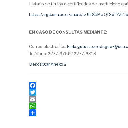
Listado de títulos o certificados de instituciones p
https://agd.una.ac.cr/share/s/JIL8aPwQTSeT7ZZ
EN CASO DE CONSULTAS MEDIANTE:
Correo electrónico:
karla.gutierrez.rodriguez@una.c
Teléfono: 2277-3766 / 2277-3813
Descargar Anexo 2
Facebook
Twitter
Email
WhatsApp
Share