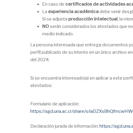
En caso de
certificados de actividades a
La
experiencia académica
debe venir desgl
Si se adjunta
producción intelectual
, la mi
NO
serán considerados los atestados que no c
medio indicado.
La persona interesada que entrega documentos por p
perfil publicado de su interés en un único archivo 
del 2024.
Si se encuentra interesado(a) en aplicar a este perf
atestados:
Formulario de aplicación:
https://agd.una.ac.cr/share/s/iaDZXsBhQfmcwH
Declaración jurada de información:
https://agd.un