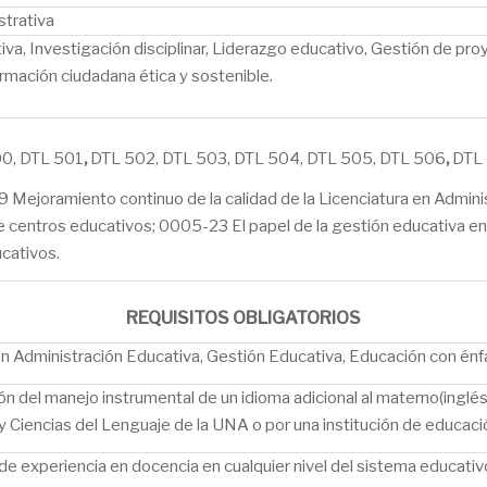
strativa
iva, Investigación disciplinar, Liderazgo educativo, Gestión de p
rmación ciudadana ética y sostenible.
00, DTL 501
,
DTL 502, DTL 503, DTL 504, DTL 505, DTL 506
,
DTL
Mejoramiento continuo de la calidad de la Licenciatura en Admin
de centros educativos; 0005-23 El papel de la gestión educativa e
ucativos.
REQUISITOS OBLIGATORIOS
n Administración Educativa, Gestión Educativa, Educación con énfasi
ión del manejo instrumental de un idioma adicional al materno(inglé
 y Ciencias del Lenguaje de la UNA o por una institución de educació
e experiencia en docencia en cualquier nivel del sistema educativ