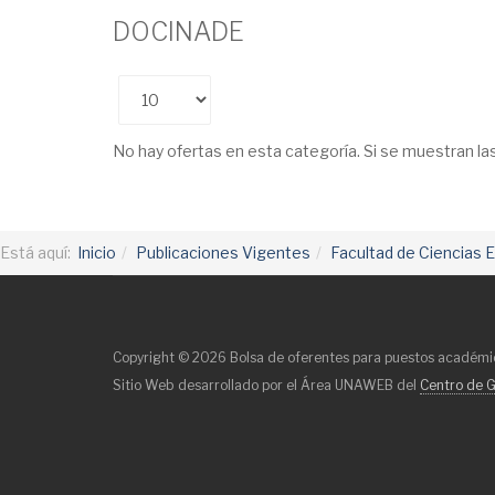
DOCINADE
Cantidad
No hay ofertas en esta categoría. Si se muestran l
Está aquí:
Inicio
Publicaciones Vigentes
Facultad de Ciencias 
Copyright © 2026 Bolsa de oferentes para puestos académic
Sitio Web desarrollado por el Área UNAWEB del
Centro de G