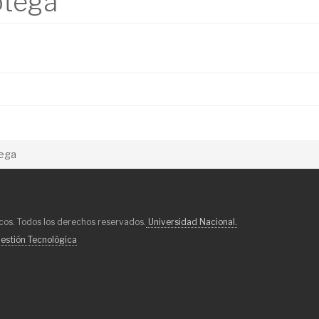
otega
tega
os. Todos los derechos reservados.
Universidad Nacional.
estión Tecnológica