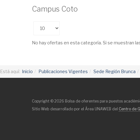
Campus Coto
Cantidad
No hay ofertas en esta categoría. Si se muestran l
Está aquí:
Inicio
Publicaciones Vigentes
Sede Región Brunca
Copyright © 2026 Bolsa de oferentes para puestos académic
Sitio Web desarrollado por el Área UNAWEB del
Centro de G