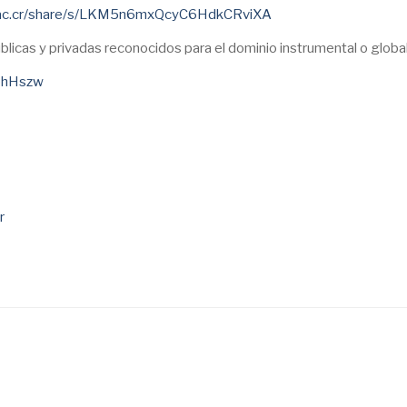
a.ac.cr/share/s/LKM5n6mxQcyC6HdkCRviXA
úblicas y privadas reconocidos para el dominio instrumental o global
JbhHszw
r