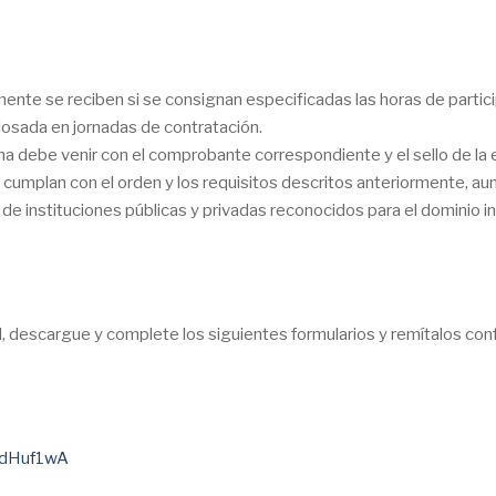
mente se reciben si se consignan especificadas las horas de partic
osada en jornadas de contratación.
sma debe venir con el comprobante correspondiente y el sello de la e
umplan con el orden y los requisitos descritos anteriormente, aun
os de instituciones públicas y privadas reconocidos para el dominio i
il, descargue y complete los siguientes formularios y remítalos con
WdHuf1wA