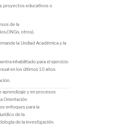
a, proyectos educativos o
rsos de la
ios,ONGs, otros).
 demande la Undiad Académica y la
ntra inhabilitado para el ejercicio
exual en los últimos 10 años.
ción.
e aprendizaje y en procesos
la Orientación
los enfoques para la
rídico de la
dología de la investigación.