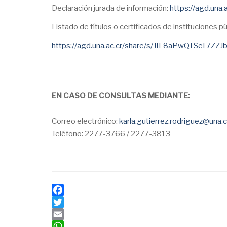
Declaración jurada de información:
https://agd.un
Listado de títulos o certificados de instituciones p
https://agd.una.ac.cr/share/s/JIL8aPwQTSeT7ZZ
EN CASO DE CONSULTAS MEDIANTE:
Correo electrónico:
karla.gutierrez.rodriguez@una.c
Teléfono: 2277-3766 / 2277-3813
Facebook
Twitter
Email