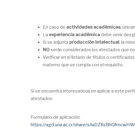
En caso de
actividades académicas
, única
La
experiencia académica
debe venir desgl
Si se adjunta
producción intelectual
, la mi
NO
serán considerados los atestados que no c
Verificar en el listado de títulos o certificad
materno que se cumpla con el requisito.
Si se encuentra interesado(a) en aplicar a este perf
atestados:
Formulario de aplicación:
https://agd.una.ac.cr/share/s/iaDZXsBhQfmcwH