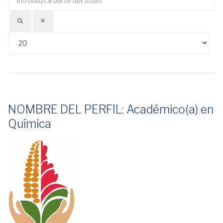
Ca
parte
del
título
NOMBRE DEL PERFIL: Académico(a) en
Química