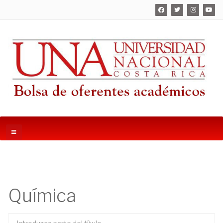
Química
Introduzca